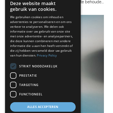
om de kwaliteit van voedingsproducten te behoude…
Deze website maakt
gebruik van cookies.
BELGIUM (NL)
Read more
We gebruiken cookies om inhoud en
SPANISH
advertenties te personaliseren en om ons
FRENCH
verkeer te analyseren. We delen ook
informatie over uw gebruik van onze site
DUTCH
met onze advertentie- en analysepartners,
die deze kunnen combineren met andere
GERMAN
informatie die u aan hen heeft verstrekt of
die zij hebben verzameld door uw gebruik
ITALIAN
van hun diensten.
Privacy Policy
DANISH
STRIKT NOODZAKELIJK
SWEDISH
PRESTATIE
BE
TARGETING
FUNCTIONEEL
ALLES ACCEPTEREN