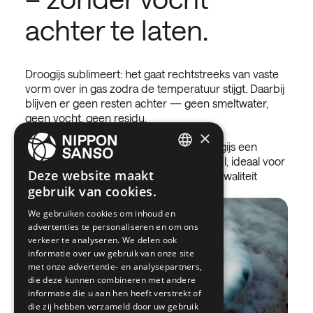
achter te laten.
Droogijs sublimeert: het gaat rechtstreeks van vaste
vorm over in gas zodra de temperatuur stijgt. Daarbij
blijven er geen resten achter — geen smeltwater,
geen vocht, geen residu.
×
Dankzij deze unieke eigenschap is droogijs een
bijzonder efficiënt en schoon koelmiddel, ideaal voor
ENGLISH
Deze website maakt
toepassingen waar hygiëne en productkwaliteit
gebruik van cookies.
essentieel zijn.
BELGIUM (NL)
We gebruiken cookies om inhoud en
SPANISH
advertenties te personaliseren en om ons
FRENCH
verkeer te analyseren. We delen ook
informatie over uw gebruik van onze site
DUTCH
met onze advertentie- en analysepartners,
die deze kunnen combineren met andere
GERMAN
informatie die u aan hen heeft verstrekt of
die zij hebben verzameld door uw gebruik
ITALIAN